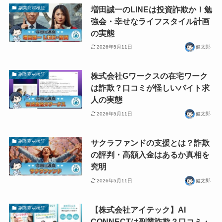
増田誠一のLINEは投資詐欺か！勉
副業商材検証
強会・幸せなライフスタイル計画
の実態
2026年5月11日
健太郎
株式会社Gワークスの在宅ワーク
副業商材検証
は詐欺？口コミが怪しいバイト求
人の実態
2026年5月11日
健太郎
サクラファンドの支援とは？詐欺
副業商材検証
の評判・高額入金はあるか真相を
究明
2026年5月11日
健太郎
【株式会社アイテック】AI
副業商材検証
CONNECTは副業詐欺？口コミ・