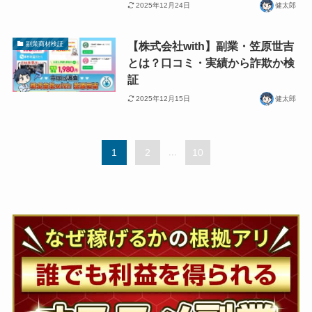
2025年12月24日
健太郎
【株式会社with】副業・笠原世吉
副業商材検証
とは？口コミ・実績から詐欺か検
証
2025年12月15日
健太郎
1
2
...
10