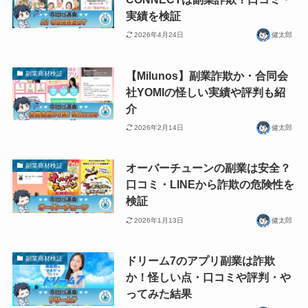
実績を検証
2026年4月24日
健太郎
【Milunos】副業詐欺か・合同会
副業商材検証
社YOMIの怪しい実績や評判も紹
介
2026年2月14日
健太郎
オーバーチューンの副業は安全？
副業商材検証
口コミ・LINEから詐欺の危険性を
検証
2026年1月13日
健太郎
ドリーム7のアプリ副業は詐欺
副業商材検証
か！怪しい点・口コミや評判・や
ってみた結果