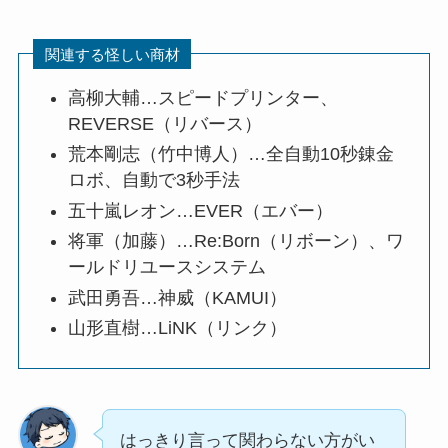
関連する怪しい商材
高柳大輔…スピードプリンター、
REVERSE（リバース）
荒本剛志（竹中博人）…全自動10秒錬金
ロボ、自動で3秒手法
五十嵐レオン…EVER（エバー）
将軍（加藤）…Re:Born（リボーン）、ワ
ールドリユースシステム
武田勇吾…神威（KAMUI）
山形直樹…LiNK（リンク）
はっきり言って関わらない方がい